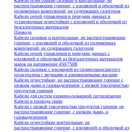
Кабели огнестойкие силовые и контрольные, не
распространяющие горение, с изоляцией и оболочкой из
полимерных композиций, не содержащих галогенов
Кабели цепей управления и передачи данных и
установочные огнестойкие с изоляцией и оболочкой из
безгалогенных материалов
Провода
Кабели силовые и контрольные, не распространяющие
горение, с изоляцией и оболочкой из полимерных
композиций, не содержащих галогенов
Кабели цепей управления и передачи данных с
изоляцией и оболочкой из безгалогенных материалов
марок на напряжение 450/750В
Кабели силовые с изоляцией из силанольносшитого
полиэтилена с медными и алюминиевыми жилами
Кабели огнестойкие, не распространяющие горение с
низким дымо и газовыделением, с низкой токсичностью
продуктов горения
Кабели для систем охранно-пожарной сигнализации
Кабели и провода связи
Кабели с низкой токсичностью продуктов горения, не
распространяющие горение, с низким дымо- и
газовыделением
Кабели огнестойкие контрольные, не
распространяющие горение, с изоляцией и оболочкой из