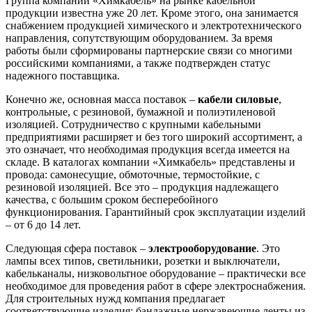
Группа компаний «Химкабель» на рынке кабельной
продукции известна уже 20 лет. Кроме этого, она занимается
снабжением продукцией химического и электротехнического
направления, сопутствующим оборудованием. За время
работы были сформированы партнерские связи со многими
российскими компаниями, а также подтвержден статус
надежного поставщика.
Конечно же, основная масса поставок –
кабели силовые
,
контрольные, с резиновой, бумажной и полиэтиленовой
изоляцией. Сотрудничество с крупными кабельными
предприятиями расширяет и без того широкий ассортимент, а
это означает, что необходимая продукция всегда имеется на
складе. В каталогах компании «Химкабель» представлены и
провода: самонесущие, обмоточные, термостойкие, с
резиновой изоляцией. Все это – продукция надлежащего
качества, с большим сроком бесперебойного
функционирования. Гарантийный срок эксплуатации изделий
– от 6 до 14 лет.
Следующая сфера поставок –
электрооборудование
. Это
лампы всех типов, светильники, розетки и выключатели,
кабельканалы, низковольтное оборудование – практически все
необходимое для проведения работ в сфере электроснабжения.
Для строительных нужд компания предлагает
соответствующие изделия: бандажные нержавеющие ленты из