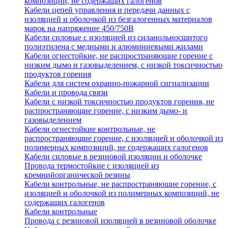
композиций, не содержащих галогенов
Кабели цепей управления и передачи данных с
изоляцией и оболочкой из безгалогенных материалов
марок на напряжение 450/750В
Кабели силовые с изоляцией из силанольносшитого
полиэтилена с медными и алюминиевыми жилами
Кабели огнестойкие, не распространяющие горение с
низким дымо и газовыделением, с низкой токсичностью
продуктов горения
Кабели для систем охранно-пожарной сигнализации
Кабели и провода связи
Кабели с низкой токсичностью продуктов горения, не
распространяющие горение, с низким дымо- и
газовыделением
Кабели огнестойкие контрольные, не
распространяющие горение, с изоляцией и оболочкой из
полимерных композиций, не содержащих галогенов
Кабели силовые в резиновой изоляции и оболочке
Провода термостойкие с изоляцией из
кремнийорганической резины
Кабели контрольные, не распространяющие горение, с
изоляцией и оболочкой из полимерных композиций, не
содержащих галогенов
Кабели контрольные
Провода с резиновой изоляцией в резиновой оболочке