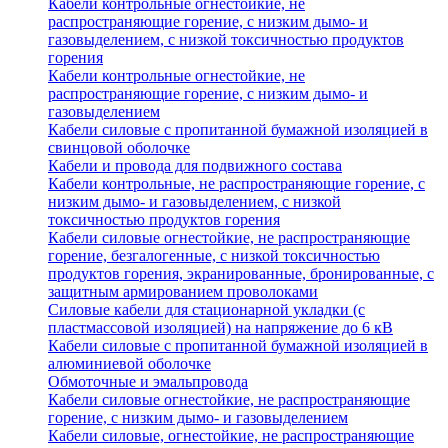
Кабели контрольные огнестойкие, не
распространяющие горение, с низким дымо- и
газовыделением, с низкой токсичностью продуктов
горения
Кабели контрольные огнестойкие, не
распространяющие горение, с низким дымо- и
газовыделением
Кабели силовые с пропитанной бумажной изоляцией в
свинцовой оболочке
Кабели и провода для подвижного состава
Кабели контрольные, не распространяющие горение, с
низким дымо- и газовыделением, с низкой
токсичностью продуктов горения
Кабели силовые огнестойкие, не распространяющие
горение, безгалогенные, с низкой токсичностью
продуктов горения, экранированные, бронированные, с
защитным армированием проволоками
Силовые кабели для стационарной укладки (с
пластмассовой изоляцией) на напряжение до 6 кВ
Кабели силовые с пропитанной бумажной изоляцией в
алюминиевой оболочке
Обмоточные и эмальпровода
Кабели силовые огнестойкие, не распространяющие
горение, с низким дымо- и газовыделением
Кабели силовые, огнестойкие, не распространяющие