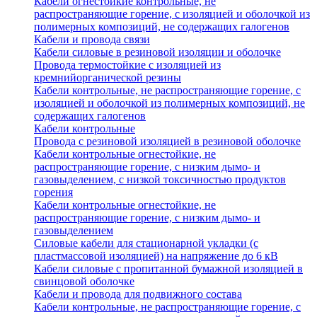
Кабели огнестойкие контрольные, не
распространяющие горение, с изоляцией и оболочкой из
полимерных композиций, не содержащих галогенов
Кабели и провода связи
Кабели силовые в резиновой изоляции и оболочке
Провода термостойкие с изоляцией из
кремнийорганической резины
Кабели контрольные, не распространяющие горение, с
изоляцией и оболочкой из полимерных композиций, не
содержащих галогенов
Кабели контрольные
Провода с резиновой изоляцией в резиновой оболочке
Кабели контрольные огнестойкие, не
распространяющие горение, с низким дымо- и
газовыделением, с низкой токсичностью продуктов
горения
Кабели контрольные огнестойкие, не
распространяющие горение, с низким дымо- и
газовыделением
Силовые кабели для стационарной укладки (с
пластмассовой изоляцией) на напряжение до 6 кВ
Кабели силовые с пропитанной бумажной изоляцией в
свинцовой оболочке
Кабели и провода для подвижного состава
Кабели контрольные, не распространяющие горение, с