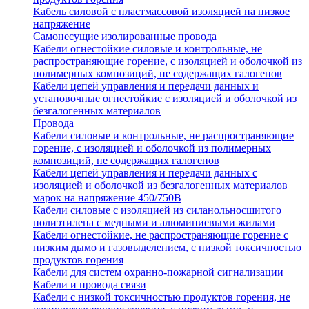
Кабель силовой с пластмассовой изоляцией на низкое
напряжение
Самонесущие изолированные провода
Кабели огнестойкие силовые и контрольные, не
распространяющие горение, с изоляцией и оболочкой из
полимерных композиций, не содержащих галогенов
Кабели цепей управления и передачи данных и
установочные огнестойкие с изоляцией и оболочкой из
безгалогенных материалов
Провода
Кабели силовые и контрольные, не распространяющие
горение, с изоляцией и оболочкой из полимерных
композиций, не содержащих галогенов
Кабели цепей управления и передачи данных с
изоляцией и оболочкой из безгалогенных материалов
марок на напряжение 450/750В
Кабели силовые с изоляцией из силанольносшитого
полиэтилена с медными и алюминиевыми жилами
Кабели огнестойкие, не распространяющие горение с
низким дымо и газовыделением, с низкой токсичностью
продуктов горения
Кабели для систем охранно-пожарной сигнализации
Кабели и провода связи
Кабели с низкой токсичностью продуктов горения, не