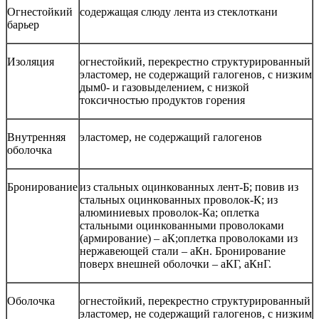
Огнестойкий
содержащая слюду лента из стеклоткани
барьер
Изоляция
огнестойкий, перекрестно структурированный
эластомер, не содержащий галогенов, с низким
дым0- и газовыделением, с низкой
токсичностью продуктов горения
Внутренняя
эластомер, не содержащий галогенов
оболочка
Бронирование
из стальных оцинкованных лент-Б; повив из
стальных оцинкованных проволок-К; из
алюминиевых проволок-Ка; оплетка
стальными оцинкованными проволоками
(армирование) – аК;оплетка проволоками из
нержавеющей стали – аКн. Бронирование
поверх внешней оболочки – аКГ, аКнГ.
Оболочка
огнестойкий, перекрестно структурированный
эластомер, не содержащий галогенов, с низким