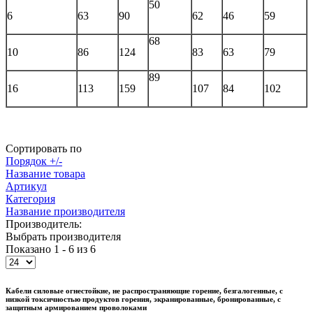
50
6
63
90
62
46
59
68
10
86
124
83
63
79
89
16
113
159
107
84
102
Сортировать по
Порядок +/-
Название товара
Артикул
Категория
Название производителя
Производитель:
Выбрать производителя
Показано 1 - 6 из 6
Кабели силовые огнестойкие, не распространяющие горение, безгалогенные, с
низкой токсичностью продуктов горения, экранированные, бронированные, с
защитным армированием проволоками