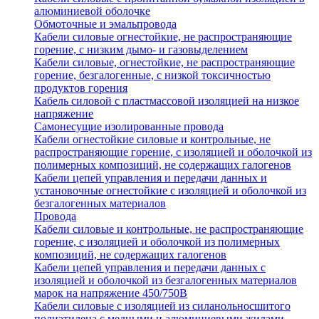
алюминиевой оболочке
Обмоточные и эмальпровода
Кабели силовые огнестойкие, не распространяющие
горение, с низким дымо- и газовыделением
Кабели силовые, огнестойкие, не распространяющие
горение, безгалогенные, с низкой токсичностью
продуктов горения
Кабель силовой с пластмассовой изоляцией на низкое
напряжение
Самонесущие изолированные провода
Кабели огнестойкие силовые и контрольные, не
распространяющие горение, с изоляцией и оболочкой из
полимерных композиций, не содержащих галогенов
Кабели цепей управления и передачи данных и
установочные огнестойкие с изоляцией и оболочкой из
безгалогенных материалов
Провода
Кабели силовые и контрольные, не распространяющие
горение, с изоляцией и оболочкой из полимерных
композиций, не содержащих галогенов
Кабели цепей управления и передачи данных с
изоляцией и оболочкой из безгалогенных материалов
марок на напряжение 450/750В
Кабели силовые с изоляцией из силанольносшитого
полиэтилена с медными и алюминиевыми жилами