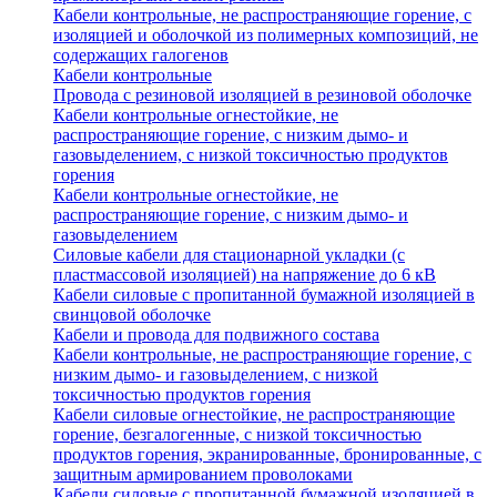
Кабели контрольные, не распространяющие горение, с
изоляцией и оболочкой из полимерных композиций, не
содержащих галогенов
Кабели контрольные
Провода с резиновой изоляцией в резиновой оболочке
Кабели контрольные огнестойкие, не
распространяющие горение, с низким дымо- и
газовыделением, с низкой токсичностью продуктов
горения
Кабели контрольные огнестойкие, не
распространяющие горение, с низким дымо- и
газовыделением
Силовые кабели для стационарной укладки (с
пластмассовой изоляцией) на напряжение до 6 кВ
Кабели силовые с пропитанной бумажной изоляцией в
свинцовой оболочке
Кабели и провода для подвижного состава
Кабели контрольные, не распространяющие горение, с
низким дымо- и газовыделением, с низкой
токсичностью продуктов горения
Кабели силовые огнестойкие, не распространяющие
горение, безгалогенные, с низкой токсичностью
продуктов горения, экранированные, бронированные, с
защитным армированием проволоками
Кабели силовые с пропитанной бумажной изоляцией в