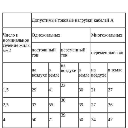
Допустимые токовые нагрузки кабелей А
Число и
Одножильных
Многожильных
номинальное
сечение жилы
постоянный
переменный
мм2
переменный ток
ток
ток
на
на
в
в
на
в земле
воздухе
воздухе
земле
земле
воздухе
22
1,5
29
41
30
21
27
30
2,5
37
55
39
27
36
39
4
50
71
50
34
47