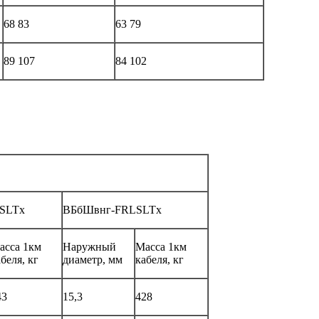
68 83
63 79
89 107
84 102
SLTx
ВБбШвнг-FRLSLTx
асса 1км
Наружный
Масса 1км
беля, кг
диаметр, мм
кабеля, кг
43
15,3
428