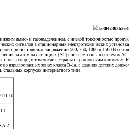
 низким дымо- и газовыделением, с низкой токсичностью продук
рических сигналов в стационарных электротехнических установ
ц или при постоянном напряжении 500, 750, 1000 и 1500 В соот
ения на атомных станциях (АС) вне гермозоны в системах АС 
 и на экспорт, в том числе в страны с тропическим климатом. 
е во взрывоопасных зонах класса В-1а, в зданиях детских дошк
, спальных корпусах интернатного типа.
РГП 1б
О 1
КА 2