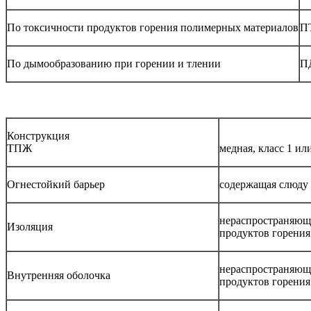
По токсичности продуктов горения полимерных материалов
П
По дымообразованию при горении и тлении
П
Конструкция
ТПЖ
медная, класс 1 ил
Огнестойкий барьер
содержащая слюду 
нераспространяющи
Изоляция
продуктов горения
нераспространяющи
Внутренняя оболочка
продуктов горения