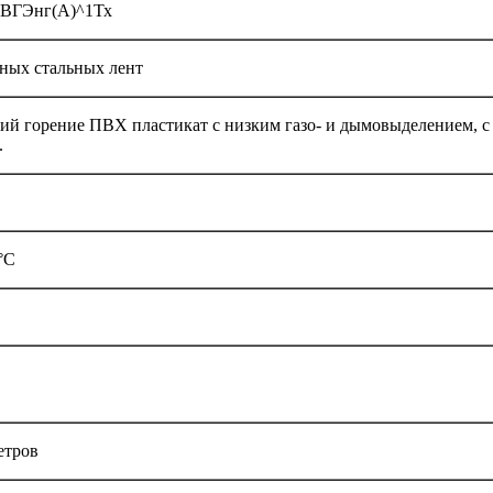
 ВВГЭнг(А)^1Тх
ных стальных лент
й горение ПВХ пла­стикат с низким газо- и дымовыделением, с
.
°С
етров