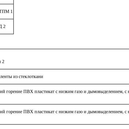
ТПМ 1
Д 2
и 2
ленты из стеклоткани
й горение ПВХ пла­стикат с низким газо и дымовыделением, с 
й горение ПВХ пла­стикат с низким газо и дымовыделением, с 