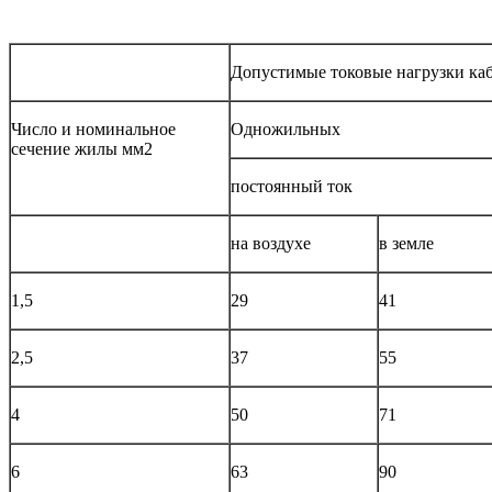
Допустимые токовые нагрузки ка
Число и номинальное
Одножильных
сечение жилы мм2
постоянный ток
на воздухе
в земле
1,5
29
41
2,5
37
55
4
50
71
6
63
90