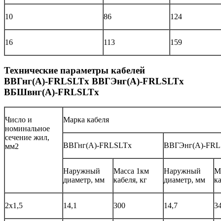
10
86
124
16
113
159
Технические параметры кабелей
ВВГнг(А)-FRLSLTx ВВГЭнг(А)-FRLSLTx
ВБШвнг(А)-FRLSLTx
Число и
Марка кабеля
номинальное
сечение жил,
ВВГнг(А)-FRLSLTx
BBГЭнг(A)-FRL
мм2
Наружный
Масса 1км
Наружный
М
диаметр, мм
кабеля, кг
диаметр, мм
ка
2х1,5
14,1
300
14,7
3