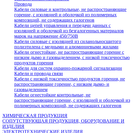
Провода
Кабели силовые и контрольные, не распространяющие
горение, с изоляцией и оболочкой из полимерных
композиций, не содержащих галогенов
Кабели цепей управления и передачи данных с
изоляцией и оболочкой из безгалогенных материалов
марок на напряжение 450/750В
Кабели силовые с изоляцией из силанольносшитого
полиэтилена с медными и алюминиевыми жилами
Кабели огнестойкие, не распространяющие горение с
низким дымо и газовыделением, с низкой токсичностью
продуктов горения
Кабели для систем охранно-пожарной сигнализации
Кабели и провода связи
Кабели с низкой токсичностью продуктов горения, не
распространяющие горение, с низким дымо- и
газовыделением
Кабели огнестойкие контрольные, не
распространяющие горение, с изоляцией и оболочкой из
полимерных композиций, не содержащих галогенов
ХИМИЧЕСКАЯ ПРОДУКЦИЯ
СОПУТСТВУЮЩАЯ ПРОДУКЦИЯ, ОБОРУДОВАНИЕ И
ИЗДЕЛИЯ
ЭЛЕКТРОТЕХНИЧЕСКИЕ ИЗДЕЛИЯ