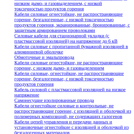
низким дымо- и газовыделением, с низкой
токсичностью продуктов горения
Кабели силовые огнестойкие, не распространяющие
горение, безгалогенные, с низкой токсичностью
продуктов горения, экранированные, бронированные, с
защитным армированием проволоками
Силовые кабели для стационарной укладки (с
пластмассовой изоляцией) на напряжение до 6 кВ
Кабели силовые с пропитанной бумажной изоляцией в
алюминиевой оболочке
Обмоточные и эмальпровода
Кабели силовые огнестойкие, не распространяющие
горение, с низким дымо- и газовыделением
Кабели силовые, огнестойкие, не распространяющие
горение, безгалогенные, с низкой токсичностью
продуктов горения
Кабель силовой с пластмассовой изоляцией на низкое
напряжение
Самонесущие изолированные провода
Кабели огнестойкие силовые и контрольные, не
распространяющие горение, с изоляцией и оболочкой из
полимерных композиций, не содержащих галогенов
Кабели цепей управления и передачи данных и
установочные огнестойкие с изоляцией и оболочкой из
безгалогенных материалов