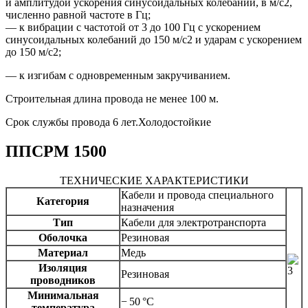
и амплитудой ускорения синусоидальных колебаний, в м/с2,
численно равной частоте в Гц;
— к вибрации с частотой от 3 до 100 Гц с ускорением
синусоидальных колебаний до 150 м/с2 и ударам с ускорением
до 150 м/с2;
— к изгибам с одновременным закручиванием.
Строительная длина провода не менее 100 м.
Срок службы провода 6 лет.Холодостойкие
ППСРМ 1500
ТЕХНИЧЕСКИЕ ХАРАКТЕРИСТИКИ
Кабели и провода специального
Категория
назначения
Тип
Кабели для электротранспорта
Оболочка
Резиновая
Материал
Медь
Изоляция
Резиновая
проводников
Минимальная
− 50 °C
температура