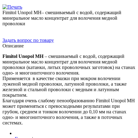
Fimitol Unopol MH– смешиваемый с водой, содержащий
минеральное масло концентрат для волочения медной
проволоки
Задать вопрос по товару
Описание
Fimitol Unopol MH
– смешиваемый с водой, содержащий
минеральное масло концентрат для волочения медной
проволоки (катанки, литых проволочных заготовок) на станах
одно- и многониточного волочения.
Применяется в качестве смазки при мокром волочении
луженой медной проволоки, латунной проволоки, а также
железной и стальной проволоки с медным и латунным
покрытием.
Благодаря очень слабому пенообразованию Fimitol Unopol MH
может применяться с превосходными результатами при
грубом, среднем и тонком волочении до 0,10 мм на станах
одно- и многониточного волочения, а также в поточных
системах.