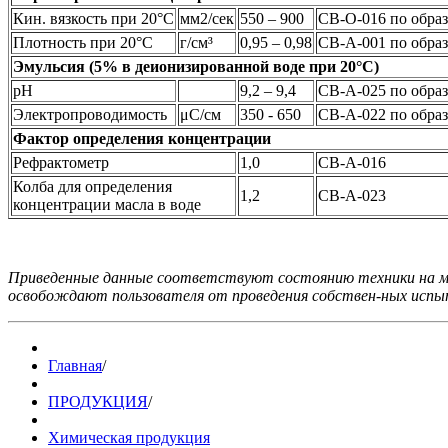
Кин. вязкость при 20°C
мм2/сек
550 – 900
CB-О-016 по образ
Плотность при 20°C
г/см³
0,95 – 0,98
CB-А-001 по образ
Эмульсия (5% в деионизированной воде при 20°C)
рН
9,2 – 9,4
CB-A-025 по образ
Электропроводимость
μС/см
350 - 650
CB-A-022 по образ
Фактор определения концентрации
Рефрактометр
1,0
CB-A-016
Колба для определения
1,2
CB-A-023
концентрации масла в воде
Приведенные данные соответствуют состоянию техники на мо
освобождают пользователя от проведения собствен-ных испыт
Главная
/
ПРОДУКЦИЯ
/
Химическая продукция