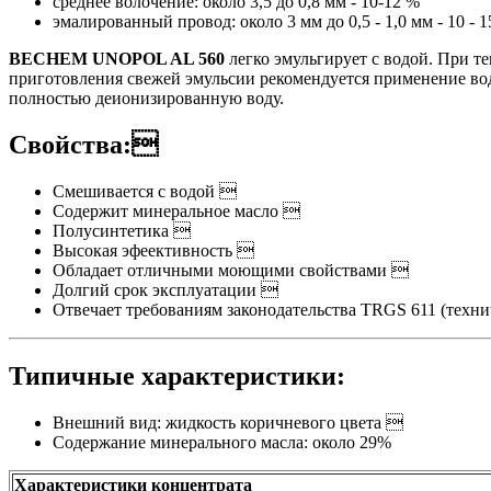
среднее волочение: около 3,5 до 0,8 мм - 10-12 %
эмалированный провод: около 3 мм до 0,5 - 1,0 мм - 10 - 
BECHEM UNOPOL AL 560
легко эмульгирует с водой. При т
приготовления свежей эмульсии рекомендуется применение вод
полностью деионизированную воду.
Cвойства:
Смешивается с водой 
Содержит минеральное масло 
Полусинтетика 
Высокая эфеективность 
Обладает отличными моющими свойствами 
Долгий срок эксплуатации 
Отвечает требованиям законодательства TRGS 611 (техн
Типичные характеристики:
Внешний вид: жидкость коричневого цвета 
Содержание минерального масла: около 29%
Характеристики концентрата