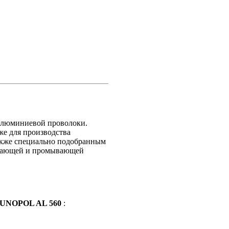
 алюминиевой проволоки.
же для производства
акже специально подобранным
щающей и промывающей
UNOPOL AL 560
: