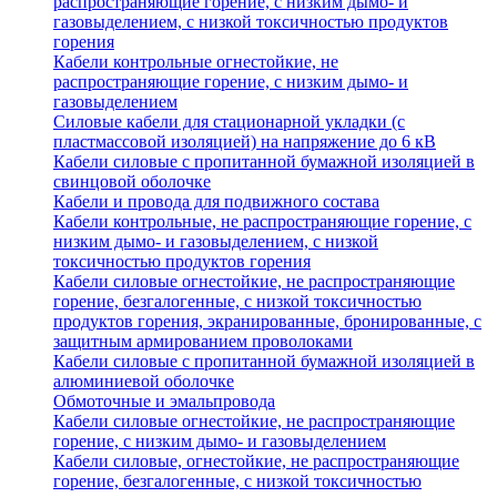
распространяющие горение, с низким дымо- и
газовыделением, с низкой токсичностью продуктов
горения
Кабели контрольные огнестойкие, не
распространяющие горение, с низким дымо- и
газовыделением
Силовые кабели для стационарной укладки (с
пластмассовой изоляцией) на напряжение до 6 кВ
Кабели силовые с пропитанной бумажной изоляцией в
свинцовой оболочке
Кабели и провода для подвижного состава
Кабели контрольные, не распространяющие горение, с
низким дымо- и газовыделением, с низкой
токсичностью продуктов горения
Кабели силовые огнестойкие, не распространяющие
горение, безгалогенные, с низкой токсичностью
продуктов горения, экранированные, бронированные, с
защитным армированием проволоками
Кабели силовые с пропитанной бумажной изоляцией в
алюминиевой оболочке
Обмоточные и эмальпровода
Кабели силовые огнестойкие, не распространяющие
горение, с низким дымо- и газовыделением
Кабели силовые, огнестойкие, не распространяющие
горение, безгалогенные, с низкой токсичностью