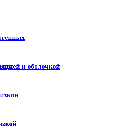
логенных
ляцией и оболочкой
низкой
изкой