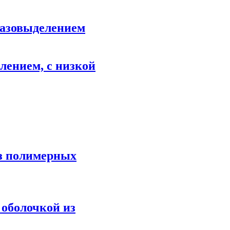
газовыделением
лением, с низкой
из полимерных
 оболочкой из