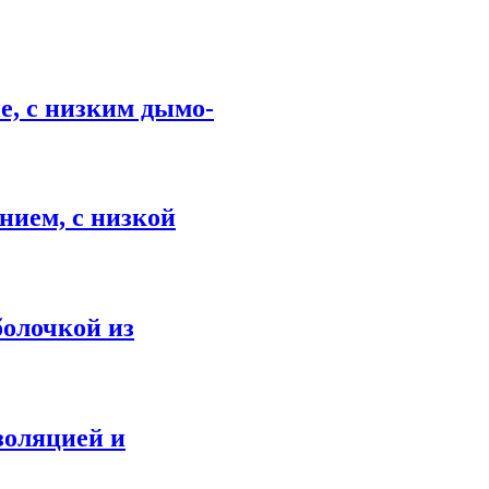
е, с низким дымо-
нием, с низкой
болочкой из
золяцией и