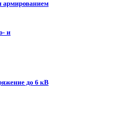
м армированием
о- и
ряжение до 6 кВ