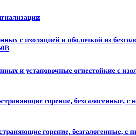
игнализации
нных с изоляцией и оболочкой из безга
50В
анных и установочные огнестойкие с изо
остраняющие горение, безгалогенные, с 
страняющие горение, безгалогенные, с н